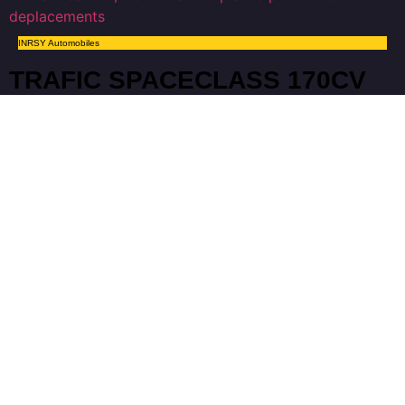
INRSY Automobiles
TRAFIC SPACECLASS 170CV
BVA 8 PLACES
Lire l'actualité
janvier 6, 2025
Renault : Nicolas Robert SAS
MICHELIN du 7octobre au 24
novembre
Lire l'actualité
octobre 16, 2024